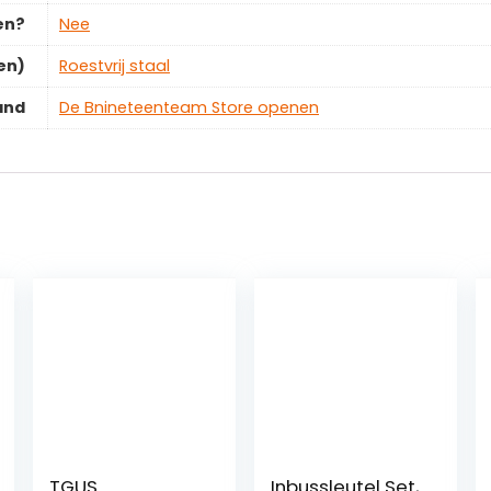
en?
‎Nee
en)
‎Roestvrij staal
and
De Bnineteenteam Store openen
TGUS
Inbussleutel Set,