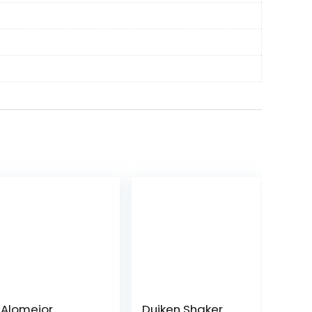
Alomejor
Duiken Shaker