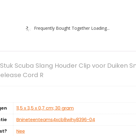
Frequently Bought Together Loading...
 Stuk Scuba Slang Houder Clip voor Duiken S
Release Cord R
gen
‎11,5 x 3,5 x 0,7 cm; 30 gram
tie
‎Bnineteenteams4xcb8wihy8396-04
st?
‎Nee