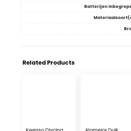
Batterijen inbegrep
Materiaalsoort(
Br
Related Products
Keenso Divcing
Alomejor Duik