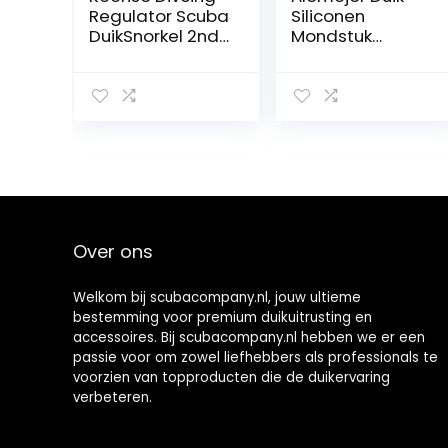
Regulator Scuba
Siliconen
DuikSnorkel 2nd
Mondstuk
Stage Regulator
Draagbare
Explorer met
Scuba Duiken
mondstuk,
Skum-Ball
duikuitrusting,
Regulator
accessoire voor
Mondstuk Cover
activiteiten,
met
duiken,
Sleutelhanger
watersport
Clip
Over ons
Welkom bij scubacompany.nl, jouw ultieme
bestemming voor premium duikuitrusting en
accessoires. Bij scubacompany.nl hebben we er een
passie voor om zowel liefhebbers als professionals te
voorzien van topproducten die de duikervaring
verbeteren.