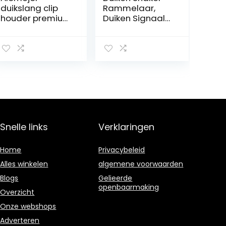
duikslang clip
Rammelaar,
houder premium
Duiken Signaal
kunststof 2
Shaker
slangen
Rammelaar
verstelbaar
Noise Maker Rvs
stabiel geschikt
Onderwater
voor snorkelen
Rammelaar
Duiken
Veiligheid
Accessoires
voor Duiken
Liefhebber (B)
Snelle links
Verklaringen
Home
Privacybeleid
Alles winkelen
algemene voorwaarden
Blogs
Gelieerde
openbaarmaking
Overzicht
Onze webshops
Adverteren