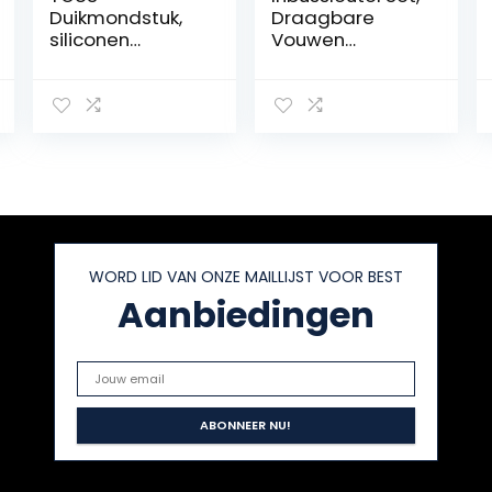
Duikmondstuk,
Draagbare
siliconen
Vouwen
duiksnorkel,
Multifunctionele
duikmondstuk
Blijf Duiken 11 in 1
met
Duiken Diver Pick
kabelbinder,
Valve Reparatie
praktische
Multi Tool Set
uitrusting bet,
vormbaar
duikmondstuk-
regelaar
WORD LID VAN ONZE MAILLIJST VOOR BEST
Aanbiedingen