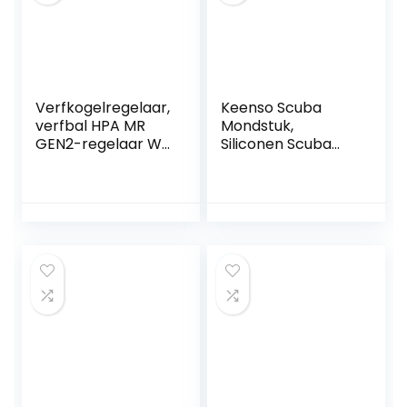
Verfkogelregelaar,
Keenso Scuba
verfbal HPA MR
Mondstuk,
GEN2-regelaar W
Siliconen Scuba
Fosterkoppeling
Regulator
en externe slang
Mondstuk Duiken
compatibel met
Mond Stuk Duiken
standaard HPA-
Uitrusting
en SLP-tanks
Accessoire voor
Meest Normale
Duiken Snorkels &
Regelaars Duiken