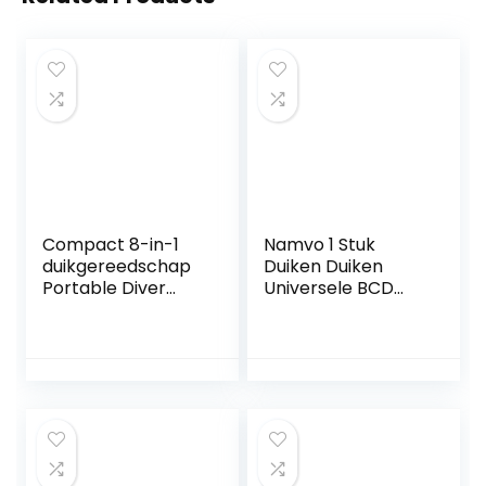
Compact 8-in-1
Namvo 1 Stuk
duikgereedschap
Duiken Duiken
Portable Diver
Universele BCD
Tool, voor
Power Inflator
reparatie Reg
Drijfvermogen
duikuitrusting, voor
Compensator
duiken
Koper Tepel voor 1
“Standaard
Inflator Slang