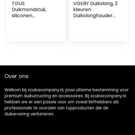
TGUS
VGEBY Duikslang, 3
Duikmondstuk,
kleuren
siliconen
Duikslanghouder
duiksnorkel,
met Clip Plastic
duikmondstuk met
Dubbele BCD
kabelbinder,
Duikregelaar Slang
praktische
Duiken
uitrusting bet,
Accessoires
vormbaar
duikmondstuk-
regelaar
Over ons
Welkom bij scubacompany.nl, jouw ultieme bestemming voor
premium duikuitrusting en accessoires. Bij scubacompany.nl
hebben we er een passie voor om zowel liefhebbers als
professionals te voorzien van topproducten die de
duikervaring verbeteren.