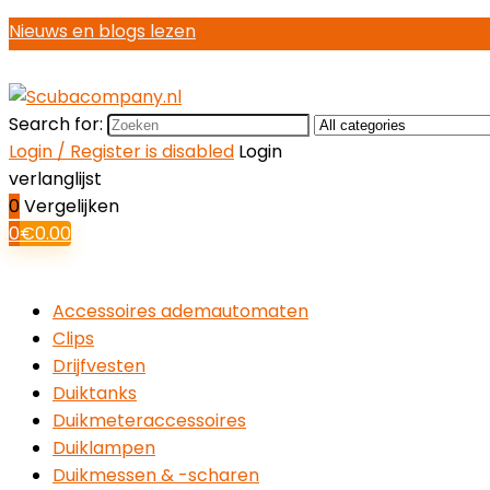
Nieuws en blogs lezen
Search for:
Login / Register is disabled
Login
verlanglijst
0
Vergelijken
0
€
0.00
Accessoires ademautomaten
Clips
Drijfvesten
Duiktanks
Duikmeteraccessoires
Duiklampen
Duikmessen & -scharen