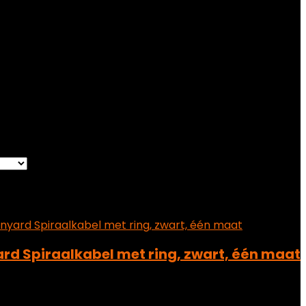
 Productafmetingen
‎15,01 x 5 x 3 cm; 100 gram
5 x 3 cm; 100 gram
le result
t
Removed from wishlist
0
e
rd Spiraalkabel met ring, zwart, één maat
t
Removed from wishlist
0