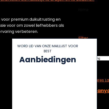
Home
Product
voor premium duikuitrusting en
‎15,01 x 
sie voor om zowel liefhebbers als
ervaring verbeteren.
Filter
WORD LID VAN ONZE MAILLIJST VOOR
Showing the sing
BEST
Aanbiedingen
Added to wishlis
Add to compar
Mares Lanya
Added to wishlis