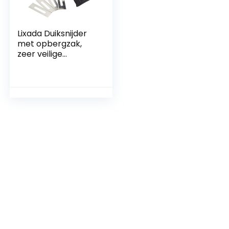
Lixada Duiksnijder
met opbergzak,
zeer veilige
visnetsnijder voor
het duiken