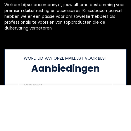
Welkom bij scubacompany.nl, jouw ultieme bestemming voor
premium duikuitrusting en accessoires. Bij scubacompany.nl
hebben we er een passie voor om zowel liefhebbers als
professionals te voorzien van topproducten die de
duikervaring verbeteren.
WORD LID VAN ONZE MAILLIJST VOOR BEST
Aanbiedingen
Snelle links