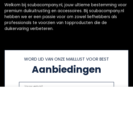
Welkom bij scubacompany.nl, jouw ultieme bestemming voor
premium duikuitrusting en accessoires. Bij scubacompany.nl
hebben we er een passie voor om zowel liefhebbers als
professionals te voorzien van topproducten die de
duikervaring verbeteren.
WORD LID VAN ONZE MAILLIJST VOOR BEST
Aanbiedingen
Snelle links