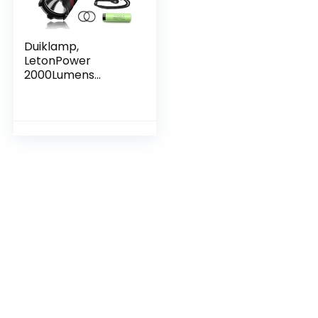
Duiklamp,
LetonPower
2000Lumens
onderwater 100m
duiklamp, met
Type-C opladen
voor professionele
outdoor
onderwater
sporten