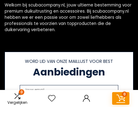
Welkom bij scubacompany.nl, jouw ultieme bestemming voor
premium duikuitrusting en accessoires. Bij scubacompany.nl
hebben we er een passie voor om zowel liefhebbers als
professionals te voorzien van topproducten die de
duikervaring verbeteren.
WORD LID VAN ONZE MAILLIJST VOOR BEST
Aanbiedingen
0
0
Vergelijken
Snelle links