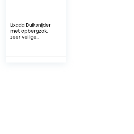
Lixada Duiksnijder
met opbergzak,
zeer veilige
visnetsnijder voor
het duiken