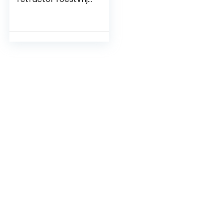
staal met
vergrendeling,
zwart, één maat