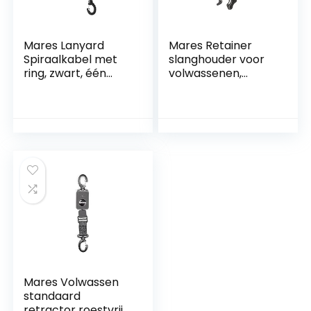
Mares Lanyard
Mares Retainer
Spiraalkabel met
slanghouder voor
ring, zwart, één
volwassenen,
maat
zwart,
eenheidsmaat
Mares Volwassen
standaard
retractor roestvrij